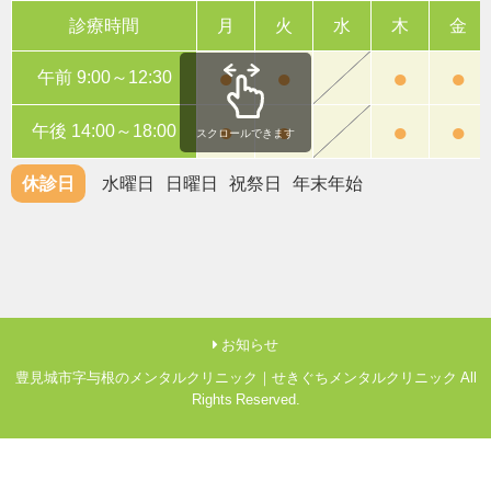
診療時間
月
火
水
木
金
●
●
●
●
午前 9:00～12:30
●
●
●
●
午後 14:00～18:00
スクロールできます
休診日
水曜日
日曜日
祝祭日
年末年始
お知らせ
豊見城市字与根のメンタルクリニック｜せきぐちメンタルクリニック All
Rights Reserved.