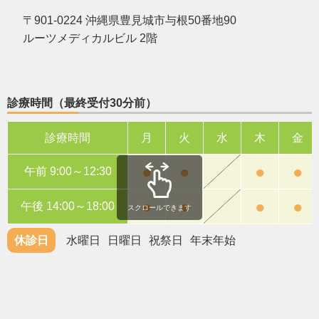
〒901-0224 沖縄県豊見城市与根50番地90
ルーツメディカルビル 2階
診療時間（最終受付30分前）
診療時間
月
火
水
木
金
●
●
●
●
午前 9:00～12:30
●
●
●
●
午後 14:00～18:00
スクロールできます
休診日
水曜日
日曜日
祝祭日
年末年始