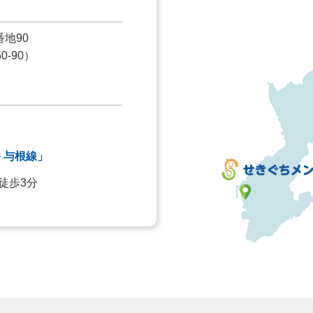
番地90
-90）
 与根線」
徒歩3分