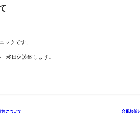
て
ニックです。
め、終日休診致します。
処方について
台風接近