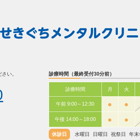
ださい。
診療時間（最終受付30分前）
診療時間
月
火
0
●
●
午前 9:00～12:30
●
●
午後 14:00～18:00
休診日
水曜日
日曜日
祝祭日
年末