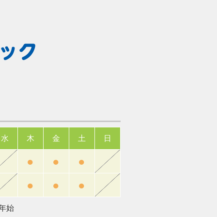
水
木
金
土
日
●
●
●
●
●
●
年始