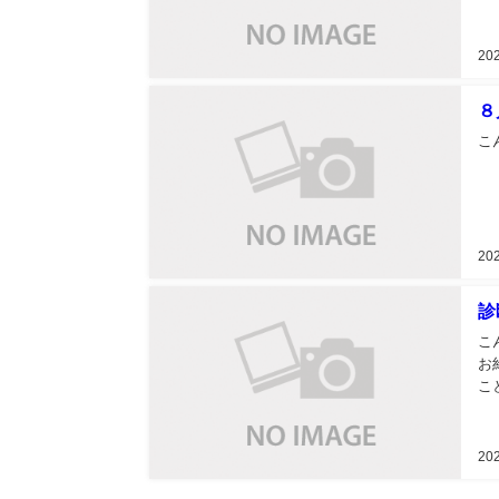
20
８
こ
20
診
こ
お
20