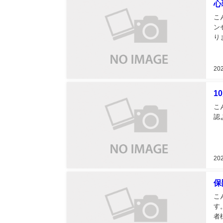
心
こ
ン
り
20
1
こ
認
20
保
こ
す
者