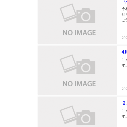
（
令
せ
ご
20
4
こ
す。
20
２
こ
す。