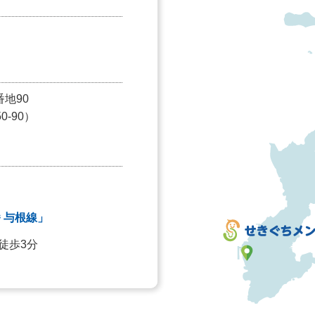
番地90
-90）
 与根線」
徒歩3分