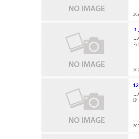
20
１
こ
ろ
20
1
こ
20